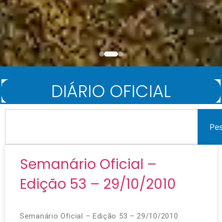
DIÁRIO OFICIAL
Início
/
Diário Oficial
Pe
Semanário Oficial –
Edição 53 – 29/10/2010
Semanário Oficial – Edição 53 – 29/10/2010