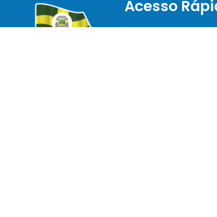
Acesso Rápi
Licitações
ITR
Transparência Sa
Página Principal
Horário de Funcionamento:
8h às 12h e das 13h30 às
Telefones Úteis
17h30
CNPJ:
76.910.900/0001-38
História
Localização: Praça Isabel
Branco, 142 – Cidade Alta,
Concursos
Jaguariaíva – PR, 84200-
000
Tributação