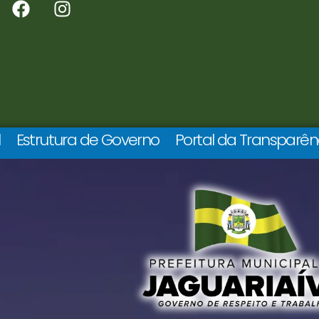
l
Estrutura de Governo
Portal da Transparên