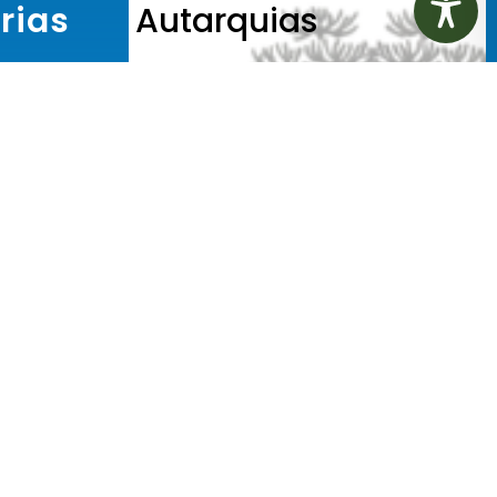
rias
Autarquias
 Municipal de
Instituto de Previdência dos
SEGOV)
Servidores de Jaguariaíva
 Municipal de
 Planejamento
Serviço Autônomo de Água e
 Municipal de
Esgoto
ção e Recursos
Receita
(SEARH)
 Municipal de
ura, Logística e
ia (SEMIL)