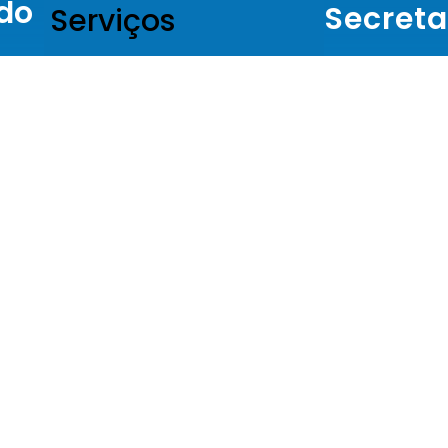
do
Secreta
Serviços
Secretaria
Portal Cultura Jaguariaíva
Governo (
Estágio Probatório
Secretaria
Finanças e
úde
Pesquisa de Satisfação
(SEFIP)
Secretaria
Conselho Municipal de
Administra
Saúde – COMSAÚDE
Humanos e 
Municipal 
Transparência SEDESMF
Secretaria
Infraestrut
Transparência Saúde
Agropecuár
Concursos