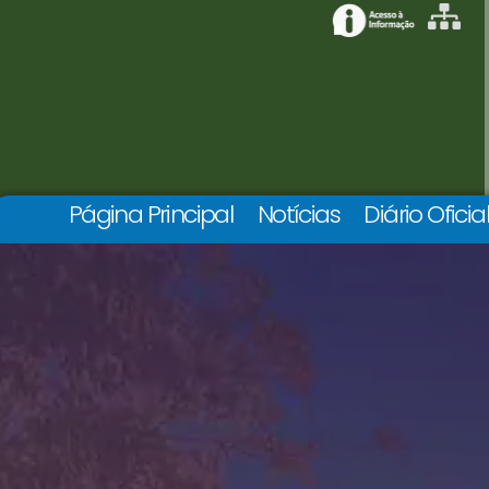
Página Principal
Notícias
Diário Oficia