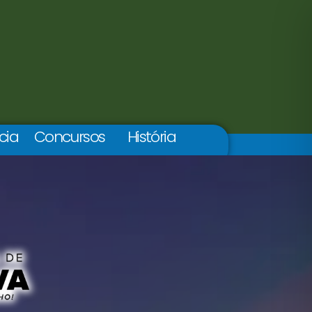
cia
Concursos
História