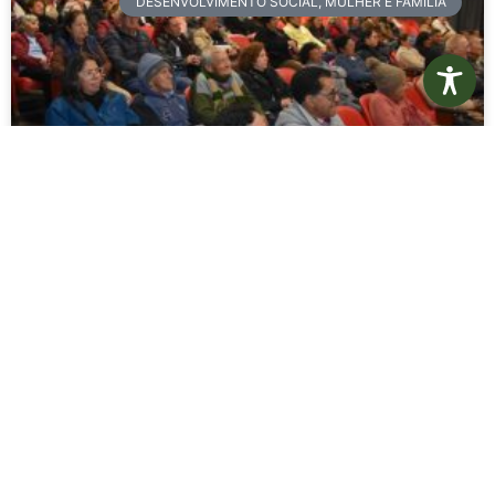
DESENVOLVIMENTO SOCIAL, MULHER E FAMÍLIA
Junho Violeta é marcado por ação
de orientação da pessoa idosa
contra violência
Como parte da programação do Junho Violeta, mês
dedicado à conscientização e ao combate à violência
contra a pessoa idosa, a Secretaria Municipal de
Desenvolvimento
LEIA MAIS