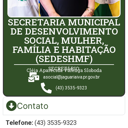
SECRETARIA MUNICIPAL
DE DESENVOLVIMENTO
SOCIAL, MULHER,
FAMÍLIA E HABITAÇÃO
(SEDESHMF)
SECRETÁRIO:
Cléia Aparecida Valenga Sloboda
asocial@jaguariaiva.pr.gov.br
(43) 3535-9323
Contato
Telefone:
(43) 3535-9323