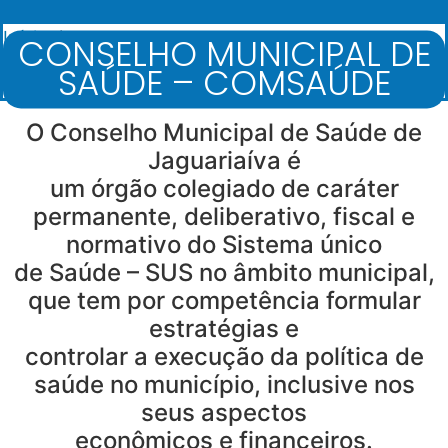
Início
/
CONSELHO MUNICIPAL DE
Conselho Municipal de Saúde - COMSAÚDE
SAÚDE – COMSAÚDE
O Conselho Municipal de Saúde de
Jaguariaíva é
um órgão colegiado de caráter
permanente, deliberativo, fiscal e
normativo do Sistema único
de Saúde – SUS no âmbito municipal,
que tem por competência formular
estratégias e
controlar a execução da política de
saúde no município, inclusive nos
seus aspectos
econômicos e financeiros.