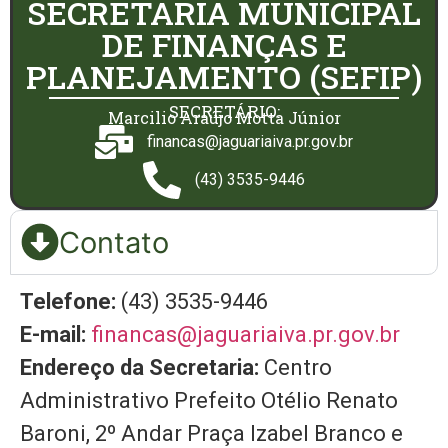
SECRETARIA MUNICIPAL
DE FINANÇAS E
PLANEJAMENTO (SEFIP)
SECRETÁRIO:
Marcilio Araújo Motta Júnior
financas@jaguariaiva.pr.gov.br
(43) 3535-9446
Contato
Telefone:
(43) 3535-9446
E-mail:
financas@jaguariaiva.pr.gov.br
Endereço da Secretaria:
Centro
Administrativo Prefeito Otélio Renato
Baroni, 2º Andar Praça Izabel Branco e