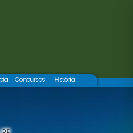
cia
Concursos
História