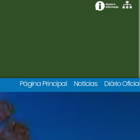
Página Principal
Notícias
Diário Oficia