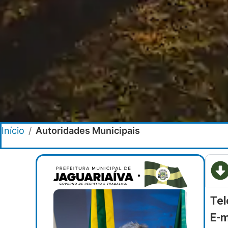
Início
/
Autoridades Municipais
Tel
E-m