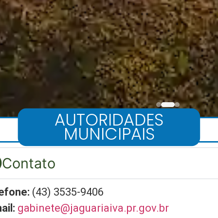
AUTORIDADES
MUNICIPAIS
Contato
efone:
(43) 3535-9406
ail:
gabinete@jaguariaiva.pr.gov.br