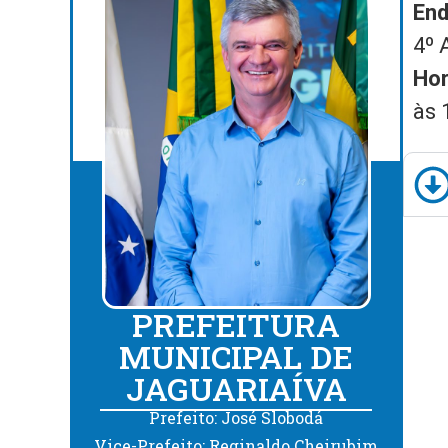
End
4º 
Hor
às 
PREFEITURA
MUNICIPAL DE
JAGUARIAÍVA
Prefeito: José Slobodá
Vice-Prefeito: Reginaldo Cheirubim