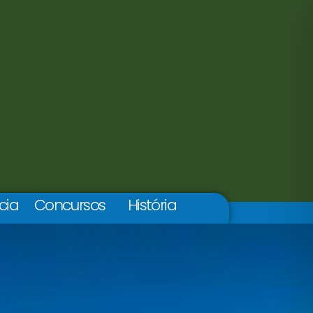
cia
Concursos
História