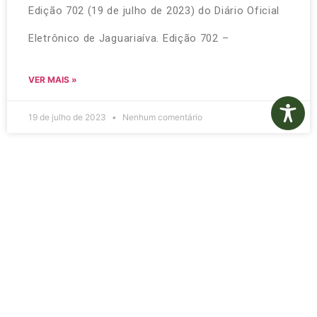
Edição 702 (19 de julho de 2023) do Diário Oficial
Eletrônico de Jaguariaíva. Edição 702 –
VER MAIS »
19 de julho de 2023
Nenhum comentário
Diário Oficial Eletrônico –
Edição 701 – 14/07/2023
Clique no link abaixo para efetuar o download da
Edição 701 (14 de julho de 2023) do Diário Oficial
Eletrônico de Jaguariaíva. Edição 701 –