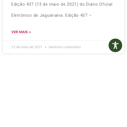
Edição 437 (13 de maio de 2021) do Diário Oficial
Eletrônico de Jaguariaíva. Edição 437 –
VER MAIS »
13 de maio de 2021
Nenhum comentário
Diário Oficial Eletrônico –
Edição 436 – 12/05/2021
Clique no link abaixo para efetuar o download da
Edição 436 (12 de maio de 2021) do Diário Oficial
Eletrônico de Jaguariaíva. Edição 436 –