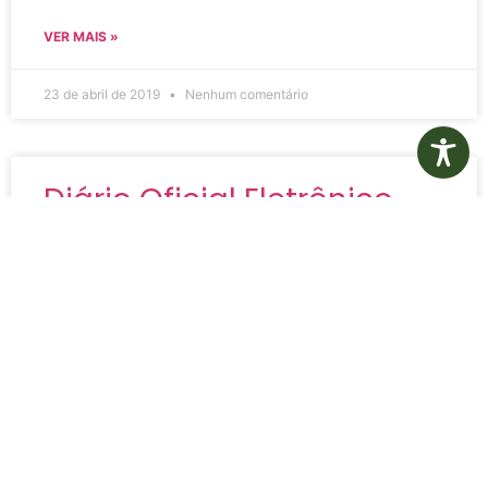
VER MAIS »
23 de abril de 2019
Nenhum comentário
Diário Oficial Eletrônico –
Edição 143 – 12/12/2018
Edição 143 – Diário Oficial Eletrônico Edição 143 –
Diário Oficial Eletrônico Assinado Digitalmente
VER MAIS »
23 de abril de 2019
Nenhum comentário