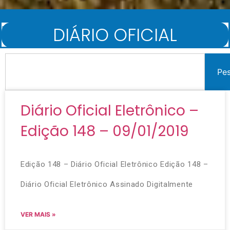
DIÁRIO OFICIAL
Início
/
Diário Oficial
Pe
Diário Oficial Eletrônico –
Edição 148 – 09/01/2019
Edição 148 – Diário Oficial Eletrônico Edição 148 –
Diário Oficial Eletrônico Assinado Digitalmente
VER MAIS »