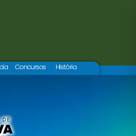
cia
Concursos
História