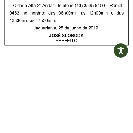
ANTERIOR
POSTERIOR
Aviso de Licitação Pregão Presencial Nº 88/2019
Diário Oficial Eletrônico – Edição 198 – 03/07/2019
Edital de
Aviso de
Pregão
Suspensão de
Eletrônico Nº
Licitação
14/2026
Pregão
Eletrônico N°
19/2026
LER MAIS »