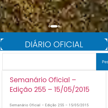
DIÁRIO OFICIAL
Início
/
Diário Oficial
Pe
Semanário Oficial –
Edição 255 – 15/05/2015
Semanário Oficial – Edição 255 – 15/05/2015