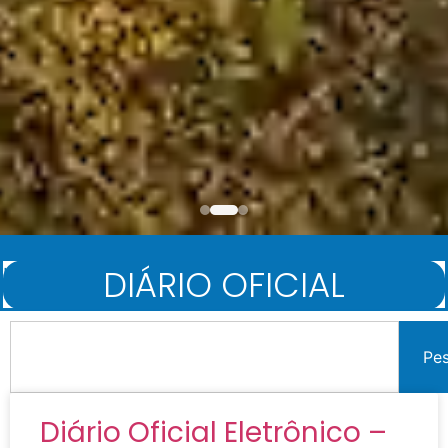
DIÁRIO OFICIAL
Início
/
Diário Oficial
Pe
Diário Oficial Eletrônico –