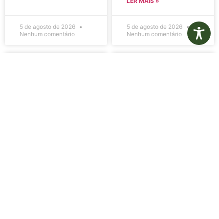
LER MAIS »
5 de agosto de 2026
5 de agosto de 2026
Nenhum comentário
Nenhum comentário
Edital de
Diário Oficial
Convocação
Eletrônico –
080 – Concurso
Edição 1082 –
Público
05/08/2026
001/2023
LER MAIS »
LER MAIS »
5 de agosto de 2026
5 de agosto de 2026
Nenhum comentário
Nenhum comentário
Aviso de
Aviso de