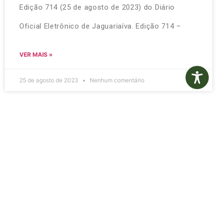
Edição 714 (25 de agosto de 2023) do Diário
Oficial Eletrônico de Jaguariaíva. Edição 714 –
VER MAIS »
25 de agosto de 2023
Nenhum comentário
Diário Oficial Eletrônico –
Edição 713 – 23/08/2023
Clique no link abaixo para efetuar o download da
Edição 713 (23 de agosto de 2023) do Diário
Oficial Eletrônico de Jaguariaíva. Edição 713 –