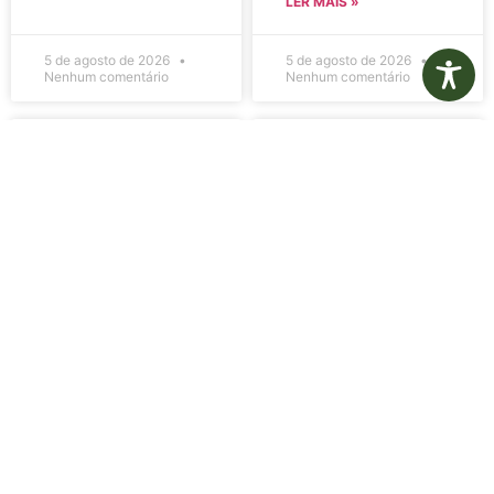
LER MAIS »
5 de agosto de 2026
5 de agosto de 2026
Nenhum comentário
Nenhum comentário
Edital de
Diário Oficial
Convocação
Eletrônico –
080 – Concurso
Edição 1082 –
Público
05/08/2026
001/2023
LER MAIS »
LER MAIS »
5 de agosto de 2026
5 de agosto de 2026
Nenhum comentário
Nenhum comentário
Aviso de
Aviso de