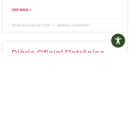
VER MAIS »
28 de fevereiro de 2025
Nenhum comentário
Diário Oficial Eletrônico –
Edição 893 – 26/02/2025
Edição 893 – Diário Oficial Eletrônico Assinado
Digitalmente
VER MAIS »
26 de fevereiro de 2025
Nenhum comentário