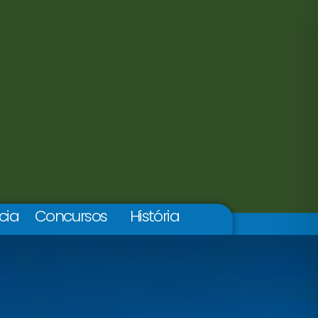
cia
Concursos
História