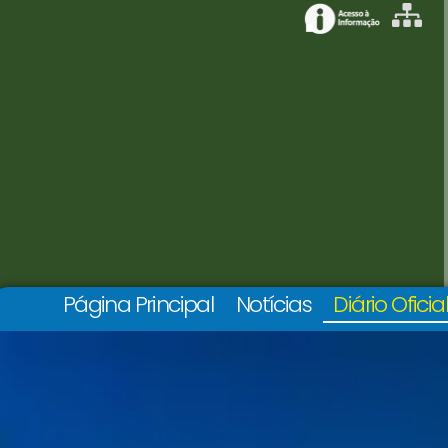
Página Principal
Notícias
Diário Oficia