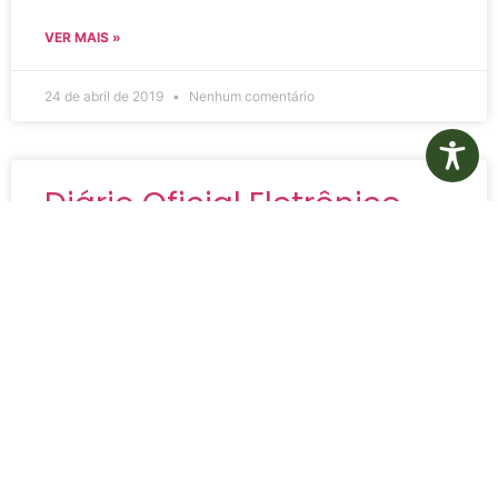
VER MAIS »
24 de abril de 2019
Nenhum comentário
Diário Oficial Eletrônico –
Edição 155 – 01/02/2019
Edição 155 – Diário Oficial Eletrônico Edição 155 –
Diário Oficial Eletrônico Assinado Digitalmente
VER MAIS »
24 de abril de 2019
Nenhum comentário