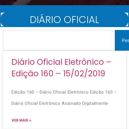
DIÁRIO OFICIAL
Início
/
Diário Oficial
Pe
Diário Oficial Eletrônico –
Edição 160 – 15/02/2019
Edição 160 – Diário Oficial Eletrônico Edição 160 –
Diário Oficial Eletrônico Assinado Digitalmente
VER MAIS »