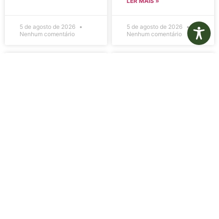
LER MAIS »
5 de agosto de 2026
5 de agosto de 2026
Nenhum comentário
Nenhum comentário
Edital de
Diário Oficial
Convocação
Eletrônico –
080 – Concurso
Edição 1082 –
Público
05/08/2026
001/2023
LER MAIS »
LER MAIS »
5 de agosto de 2026
5 de agosto de 2026
Nenhum comentário
Nenhum comentário
Aviso de
Aviso de