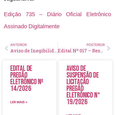
Edição 735 – Diário Oficial Eletrônico
Assinado Digitalmente
ANTERIOR
POSTERIOR
Aviso de Inegibilidade de Licitação Nº 35/2023
Edital Nº 017 – Resultado definitivo da Heteroidentificação e das provas práticas, de títulos e aptidão física e convocação para a avaliação psicológica e investigação social
Edital de
Aviso de
Pregão
Suspensão de
Eletrônico Nº
Licitação
14/2026
Pregão
Eletrônico N°
19/2026
LER MAIS »