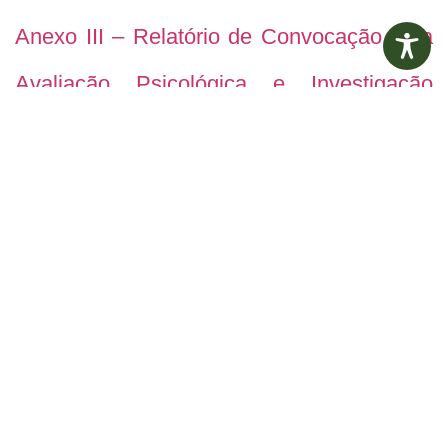
Anexo III – Relatório de Convocação para
Avaliação Psicológica e Investigação
Social
ANTERIOR
POSTERIOR
Diário Oficial Eletrônico – Edição 735 – 13/10/2023
Administração Municipal dá andamento à licitação de espaços da Galeria do Pessa
Edital de
Aviso de
Pregão
Suspensão de