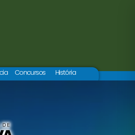
cia
Concursos
História