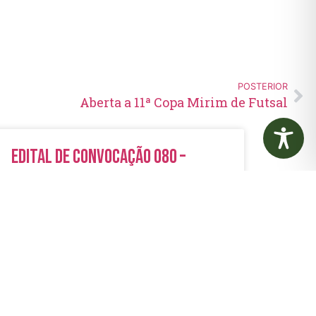
POSTERIOR
Aberta a 11ª Copa Mirim de Futsal
Edital de Convocação 080 –
Concurso Público 001/2023
LER MAIS »
5 de agosto de 2026
Nenhum comentário