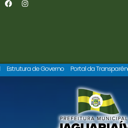
l
Estrutura de Governo
Portal da Transparên