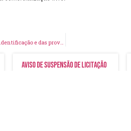
Edital Nº 017 – Resultado definitivo da Heteroidentificação e das provas práticas, de títulos e aptidão física e convocação para a avaliação psicológica e investigação social
Aviso de Suspensão de Licitação
Pregão Eletrônico N° 19/2026
LER MAIS »
5 de agosto de 2026
Nenhum comentário