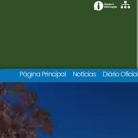
Página Principal
Notícias
Diário Oficia