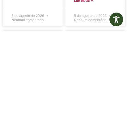
LER MAIS »
5 de agosto de 2026
5 de agosto de 2026
Nenhum comentário
Nenhum comentário
Edital de
Diário Oficial
Convocação
Eletrônico –
080 – Concurso
Edição 1082 –
Público
05/08/2026
001/2023
LER MAIS »
LER MAIS »
5 de agosto de 2026
5 de agosto de 2026
Nenhum comentário
Nenhum comentário
Aviso de
Aviso de