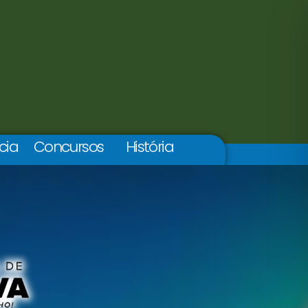
cia
Concursos
História