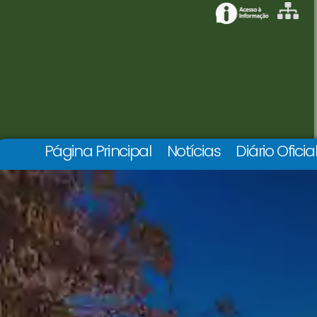
Página Principal
Notícias
Diário Oficia