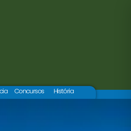
cia
Concursos
História