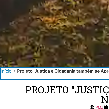
Início
/
Projeto "Justiça e Cidadania também se Ap
PROJETO “JUSTI
N
PMJ