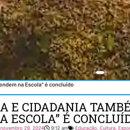
rendem na Escola" é concluído
ÇA E CIDADANIA TAM
A ESCOLA” É CONCLUÍ
novembro 29, 2024
9:12 am
Educação, Cultura, Espo