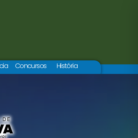
cia
Concursos
História