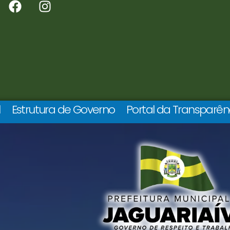
l
Estrutura de Governo
Portal da Transparên