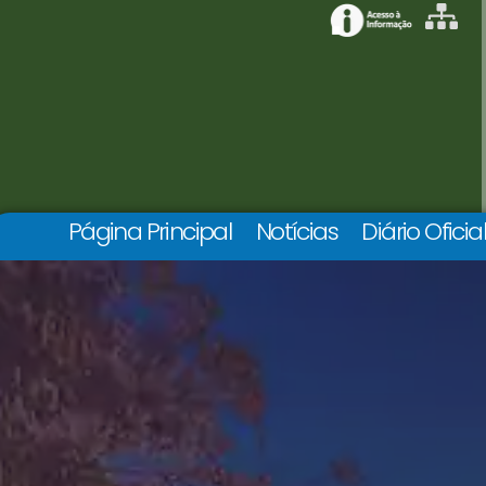
Página Principal
Notícias
Diário Oficia