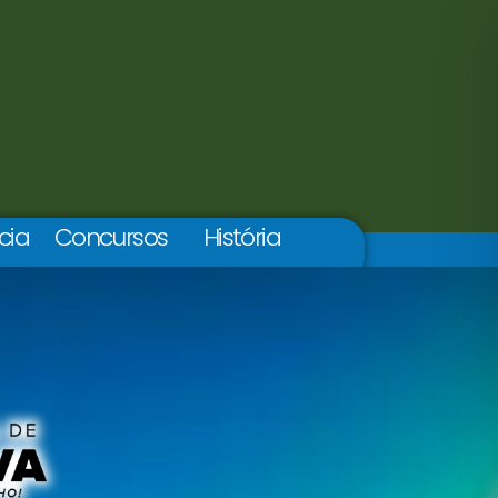
cia
Concursos
História