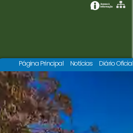
Página Principal
Notícias
Diário Oficia