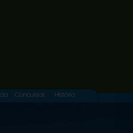
cia
Concursos
História