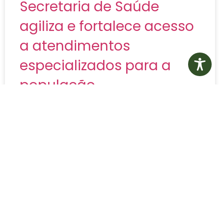
Secretaria de Saúde
agiliza e fortalece acesso
a atendimentos
especializados para a
população
A Prefeitura de Jaguariaíva, por meio da
Secretaria Municipal de Saúde, tem intensificado
as ações para ampliar e agilizar o acesso da
população a consultas
LER MAIS»