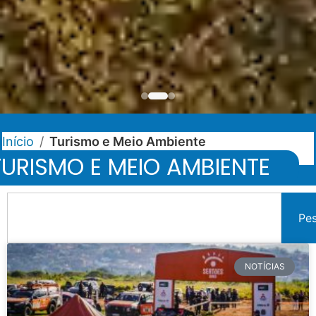
Início
/
Turismo e Meio Ambiente
TURISMO E MEIO AMBIENTE
Pe
NOTÍCIAS