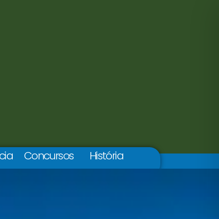
cia
Concursos
História