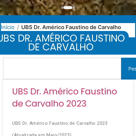
Início
/
UBS Dr. Américo Faustino de Carvalho
UBS DR. AMÉRICO FAUSTINO
DE CARVALHO
Pe
UBS Dr. Américo Faustino
de Carvalho 2023
UBS Dr. Américo Faustino de Carvalho 2023
(Atualizada em Maio/2023)