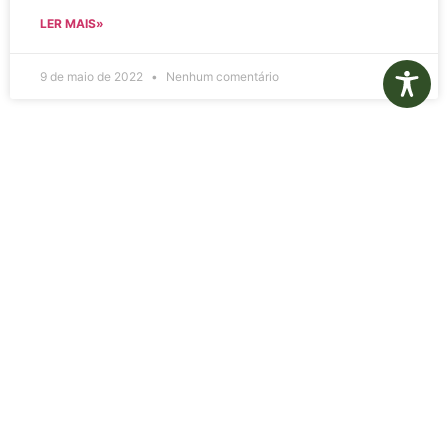
LER MAIS»
9 de maio de 2022
Nenhum comentário
UBS Dr. Américo Faustino
de Carvalho 2021
UBS Dr. Américo Faustino de Carvalho 2021
LER MAIS»
21 de setembro de 2021
Nenhum comentário