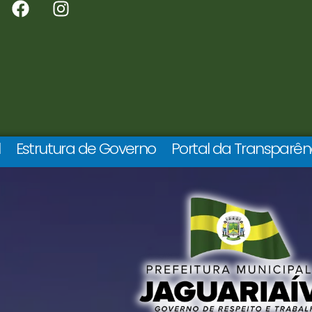
l
Estrutura de Governo
Portal da Transparên