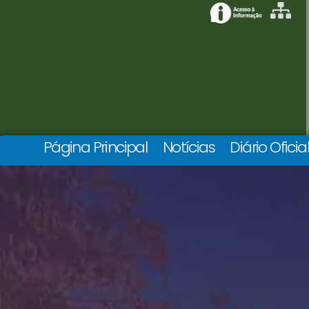
Página Principal
Notícias
Diário Oficia