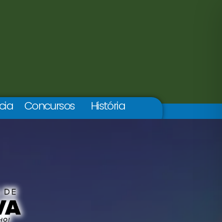
cia
Concursos
História