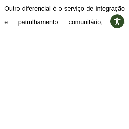
Outro diferencial é o serviço de integração
e patrulhamento comunitário, com
atividades que fortalecem o vínculo com os
cidadãos. Essa relação de proximidade foi
celebrada recentemente pelo pequeno
Ruan Guilherme, que escolheu com sua
família a Guarda Municipal e a polícia
como tema de seu aniversário de 4 anos,
realizado nesta semana, sendo os GCM’s