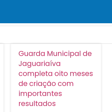
Guarda Municipal de
Jaguariaíva
completa oito meses
de criação com
importantes
resultados