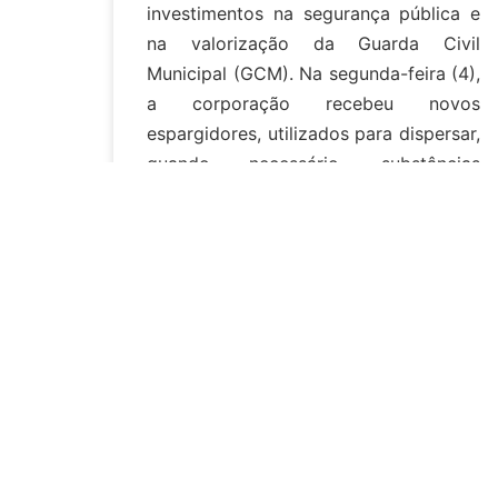
investimentos na segurança pública e
na valorização da Guarda Civil
Municipal (GCM). Na segunda-feira (4),
a corporação recebeu novos
espargidores, utilizados para dispersar,
quando necessário, substâncias
químicas não letais, como spray de
pimenta e gás lacrimogêneo.
LER MAIS»
5 de agosto de 2025
Nenhum
comentário