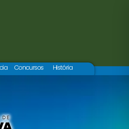
cia
Concursos
História