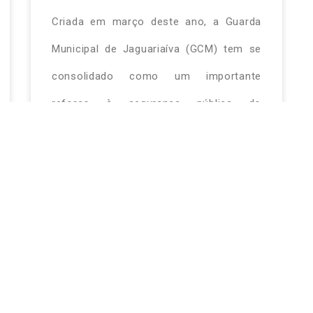
Criada em março deste ano, a Guarda
Municipal de Jaguariaíva (GCM) tem se
consolidado como um importante
reforço à segurança pública do
município. Após a formação de seus
agentes em centro de referência, desde
que estão nas ruas, há poucos meses, a
instituição já demonstra vários
resultados positivos.
LER MAIS»