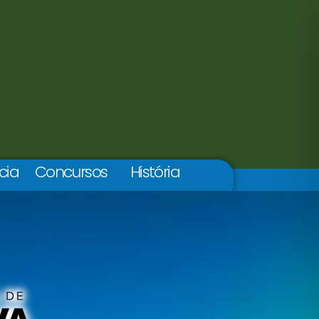
cia
Concursos
História