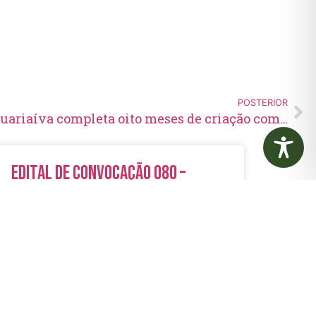
POSTERIOR
Guarda Municipal de Jaguariaíva completa oito meses de criação com importantes resultados
Edital de Convocação 080 –
Concurso Público 001/2023
LER MAIS »
5 de agosto de 2026
Nenhum comentário