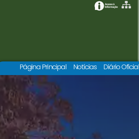
Página Principal
Notícias
Diário Oficia