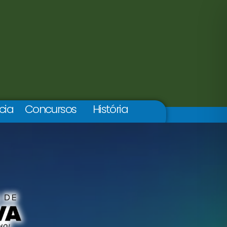
cia
Concursos
História