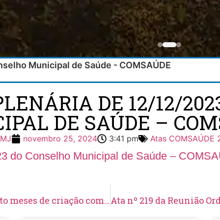
Conselho Municipal de Saúde - COMSAÚDE
 PLENÁRIA DE 12/12/20
IPAL DE SAÚDE – CO
PMJ
novembro 25, 2024
3:41 pm
Atas COMSAÚDE 
2023 do Conselho Municipal de Saúde – COM
Guarda Municipal de Jaguariaíva completa oito meses de criação com importantes resultados