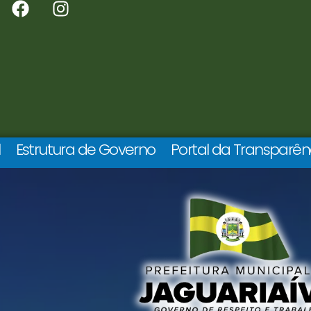
l
Estrutura de Governo
Portal da Transparên