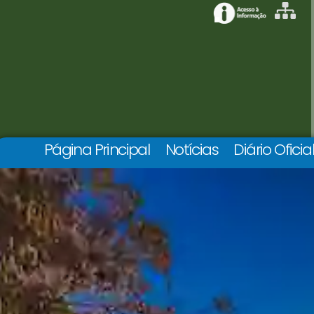
Página Principal
Notícias
Diário Oficia