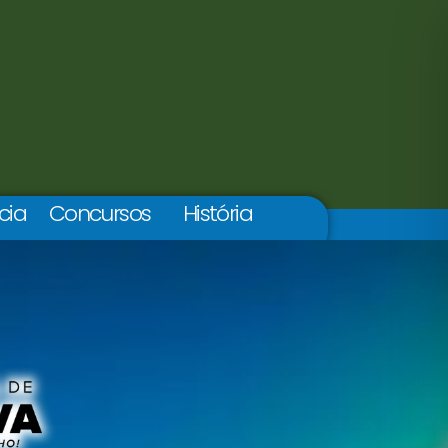
cia
Concursos
História