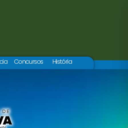
cia
Concursos
História