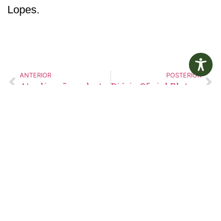
Lopes.
ANTERIOR
POSTERIOR
Atualização cadastral para Famílias Unipessoais
Diário Oficial Eletrônico – Edição 786 – 19/04/2024
Edital de
Aviso de
Pregão
Suspensão de
Eletrônico Nº
Licitação
14/2026
Pregão
Eletrônico N°
19/2026
LER MAIS »
LER MAIS »