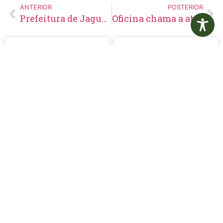
ANTERIOR
POSTERIOR
Prefeitura de Jaguariaíva realiza edição do Projeto Hora do Conto
Oficina chama a atenção para os cuidados com a voz
Edital de
Aviso de
Pregão
Suspensão de
Eletrônico Nº
Licitação
14/2026
Pregão
Eletrônico N°
19/2026
LER MAIS »
LER MAIS »
5 de agosto de 2026
5 de agosto de 2026
Nenhum comentário
Nenhum comentário
Edital de
Diário Oficial