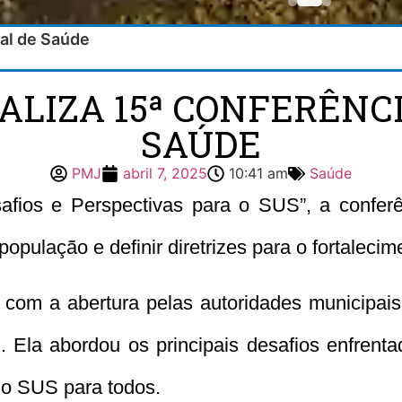
pal de Saúde
ALIZA 15ª CONFERÊNC
SAÚDE
PMJ
abril 7, 2025
10:41 am
Saúde
os e Perspectivas para o SUS”, a conferên
 população e definir diretrizes para o fortale
om a abertura pelas autoridades municipais 
 Ela abordou os principais desafios enfrenta
do SUS para todos.