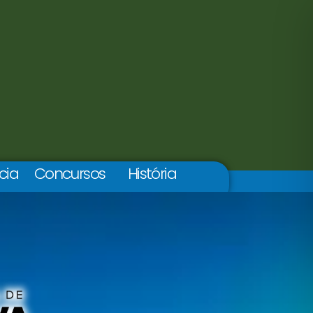
cia
Concursos
História