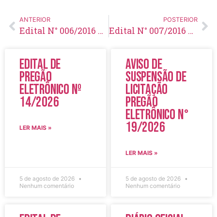
ANTERIOR
POSTERIOR
Edital N° 006/2016 – Resultado dos recursos das inscrições, comunica Gabarito Preliminar, vista de prova padrão e leitura de cartões
Edital N° 007/2016 – Resultado dos recursos do Gabarito Preliminar e notas da Prova Objetiva
Edital de
Aviso de
Pregão
Suspensão de
Eletrônico Nº
Licitação
14/2026
Pregão
Eletrônico N°
19/2026
LER MAIS »
LER MAIS »
5 de agosto de 2026
5 de agosto de 2026
Nenhum comentário
Nenhum comentário