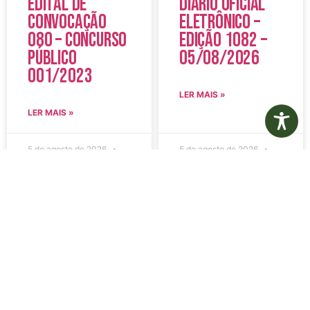
Edital de
Diário Oficial
Convocação
Eletrônico –
080 – Concurso
Edição 1082 –
Público
05/08/2026
001/2023
LER MAIS »
LER MAIS »
5 de agosto de 2026
5 de agosto de 2026
Nenhum comentário
Nenhum comentário
Aviso de
Aviso de
Licitação
Licitação
Pregão
Pregão
Eletrônico Nº
Eletrônico Nº
20/2026
21/2026