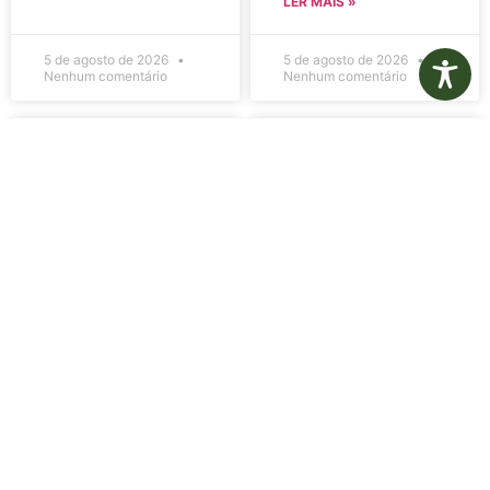
LER MAIS »
5 de agosto de 2026
5 de agosto de 2026
Nenhum comentário
Nenhum comentário
Edital de
Diário Oficial
Convocação
Eletrônico –
080 – Concurso
Edição 1082 –
Público
05/08/2026
001/2023
LER MAIS »
LER MAIS »
5 de agosto de 2026
5 de agosto de 2026
Nenhum comentário
Nenhum comentário
Aviso de
Aviso de