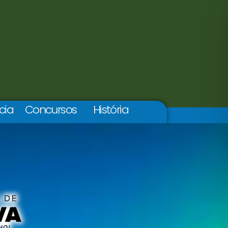
cia
Concursos
História