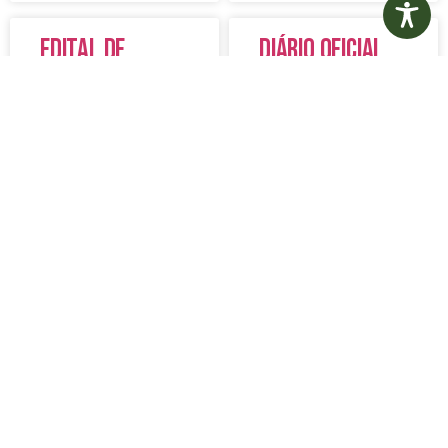
Edital de
Diário Oficial
Convocação
Eletrônico –
080 – Concurso
Edição 1082 –
Público
05/08/2026
001/2023
LER MAIS »
LER MAIS »
5 de agosto de 2026
5 de agosto de 2026
Nenhum comentário
Nenhum comentário
Aviso de
Aviso de
Licitação
Licitação
Pregão
Pregão
Eletrônico Nº
Eletrônico Nº