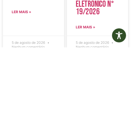
Eletrônico N°
19/2026
LER MAIS »
LER MAIS »
5 de agosto de 2026
5 de agosto de 2026
Nenhum comentário
Nenhum comentário
Edital de
Diário Oficial
Convocação
Eletrônico –
080 – Concurso
Edição 1082 –
Público
05/08/2026
001/2023
LER MAIS »
LER MAIS »
5 de agosto de 2026
5 de agosto de 2026