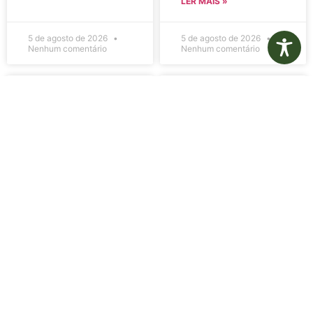
LER MAIS »
5 de agosto de 2026
5 de agosto de 2026
Nenhum comentário
Nenhum comentário
Edital de
Diário Oficial
Convocação
Eletrônico –
080 – Concurso
Edição 1082 –
Público
05/08/2026
001/2023
LER MAIS »
LER MAIS »
5 de agosto de 2026
5 de agosto de 2026
Nenhum comentário
Nenhum comentário
Aviso de
Aviso de