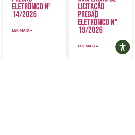
Eletrônico Nº
Licitação
14/2026
Pregão
Eletrônico N°
19/2026
LER MAIS »
LER MAIS »
5 de agosto de 2026
5 de agosto de 2026
Nenhum comentário
Nenhum comentário
Edital de
Diário Oficial
Convocação
Eletrônico –
080 – Concurso
Edição 1082 –
Público
05/08/2026
001/2023
LER MAIS »
LER MAIS »